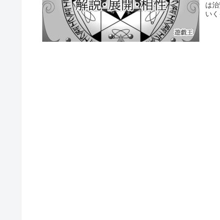
は治
いく