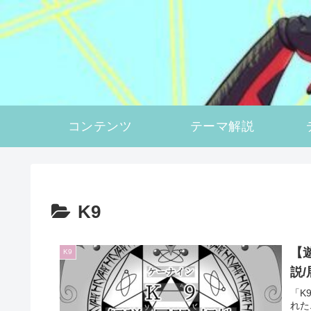
コンテンツ
テーマ解説
K9
【
K9
説
「K
れた