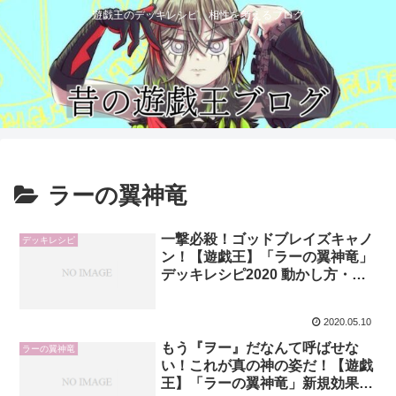
遊戯王のデッキレシピ、相性を考えるブログ
ラーの翼神竜
一撃必殺！ゴッドブレイズキャノ
デッキレシピ
ン！【遊戯王】「ラーの翼神竜」
デッキレシピ2020 動かし方・回
し方・構築についての私的評価・
考察【冥闇のデュエリスト】
2020.05.10
もう『ヲー』だなんて呼ばせな
ラーの翼神竜
い！これが真の神の姿だ！【遊戯
王】「ラーの翼神竜」新規効果＆