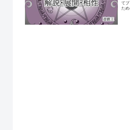
てブ
ため