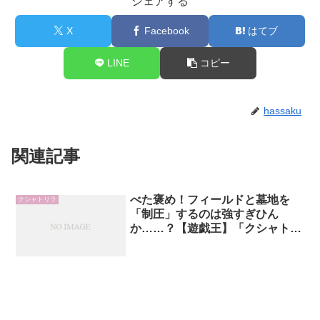
シェアする
X
Facebook
はてブ
LINE
コピー
hassaku
関連記事
べた褒め！フィールドと墓地を
クシャトリラ
「制圧」するのは強すぎひん
か……？【遊戯王】「クシャトリ
ラ」デッキレシピ 2022 展開・回
し方の解説と考察【フォトン・ハ
イパーノヴァ】