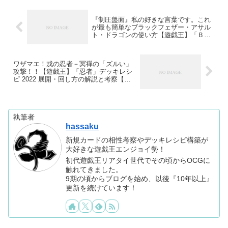
『制圧盤面』私の好きな言葉です。これ
が最も簡単なブラックフェザー・アサル
ト・ドラゴンの使い方【遊戯王】「ＢＦ/
ブラックフェザー」デッキレシピ 2022
展開・回し方の解説と考察【ダークウィ
ング・ブラスト】
ワザマエ！戎の忍者－冥禪の「ズルい」
攻撃！！【遊戯王】「忍者」デッキレシ
ピ 2022 展開・回し方の解説と考察【ダ
ークウィング・ブラスト】
執筆者
hassaku
新規カードの相性考察やデッキレシピ構築が
大好きな遊戯王エンジョイ勢！
初代遊戯王リアタイ世代でその頃からOCGに
触れてきました。
9期の頃からブログを始め、以後『10年以上』
更新を続けています！