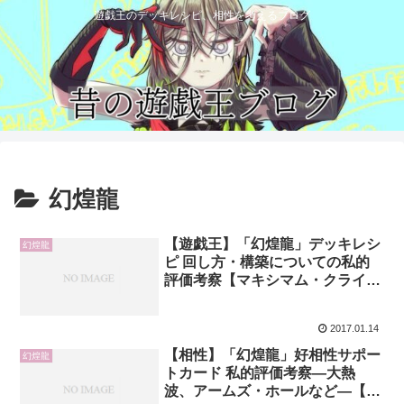
遊戯王のデッキレシピ、相性を考えるブログ
幻煌龍
【遊戯王】「幻煌龍」デッキレシ
幻煌龍
ピ 回し方・構築についての私的
評価考察【マキシマム・クライシ
ス】
2017.01.14
【相性】「幻煌龍」好相性サポー
幻煌龍
トカード 私的評価考察―大熱
波、アームズ・ホールなど―【マ