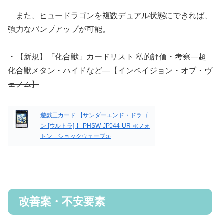
また、ヒュードラゴンを複数デュアル状態にできれば、
強力なパンプアップが可能。
・
【新規】「化合獣」カードリスト 私的評価・考察―超
化合獣メタン・ハイドなど―【インベイジョン・オブ・ヴ
ェノム】
遊戯王カード 【サンダーエンド・ドラゴ
ン [ウルトラ] 】 PHSW-JP044-UR ≪フォ
トン・ショックウェーブ≫
改善案・不安要素