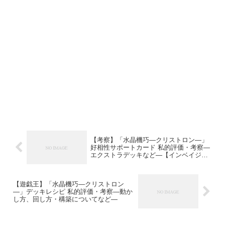
【考察】「水晶機巧―クリストロン―」
好相性サポートカード 私的評価・考察―
エクストラデッキなど―【インベイジョ
ン・オブ・ヴェノム】
【遊戯王】「水晶機巧―クリストロン
―」デッキレシピ 私的評価・考察―動か
し方、回し方・構築についてなど―