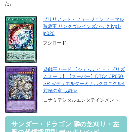
た。
ブリリアント・フュージョン ノーマル
遊戯王 リンクヴレインズパック lvp1-
jp020
ブシロード
遊戯王カード 【ジェムナイト・プリズ
ムオーラ】【スーパー】DTC4-JP050-
SR ≪デュエルターミナルクロニクル4
対極の章 収録≫
コナミデジタルエンタテインメント
サンダー・ドラゴン 隣の芝刈り・左