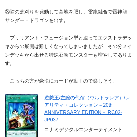
③隣の芝刈りを発動して墓地を肥し、雷龍融合で雷神龍－
サンダー・ドラゴンを出す。
ブリリアント・フュージョン型と違ってエクストラデッ
キからの展開は難しくなってしまいましたが、その分メイ
ンデッキから出せる特殊召喚モンスターも増やしてありま
す。
こっちの方が豪快にカードが動くので楽しそう。
遊戯王/左腕の代償（ウルトラレア）/レ
アリティ・コレクション－20th
ANNIVERSARY EDITION－ RC02-
JP037
コナミデジタルエンターテイメント