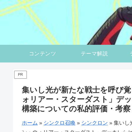
コンテンツ
テーマ解説
PR
集いし光が新たな戦士を呼び覚
ォリアー・スターダスト」デッキ
構築についての私的評価・考察
ホーム
»
シンクロ召喚
»
シンクロン
»
集いし