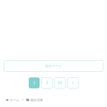
次のページ
次
1
2
15
へ
ホーム
融合召喚