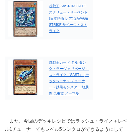
遊戯王 SAST-JP009 TG
スクリュー・サーペント
(日本語版 レア) SAVAGE
STRIKE サベージ・スト
ライク
遊戯王カード ＴＧ タン
ク・ラーヴァ サベージ・
ストライク（SAST） | テ
ックジーナス チューナ
ー・効果モンスター 地属
性 昆虫族 ノーマル
また、今回のデッキレシピではラッシュ・ライノ＋レベ
ル1チューナーでもレベル5シンクロができるようにして