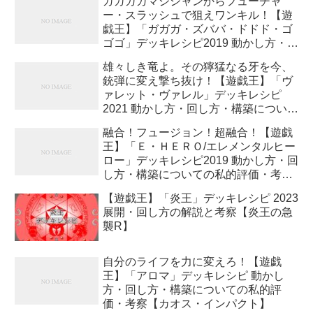
ガガガガマジシャンからフューチャ
ー・スラッシュで狙えワンキル！【遊
戯王】「ガガガ・ズババ・ドドド・ゴ
ゴゴ」デッキレシピ2019 動かし方・回
し方・構築についての私的評価・考察
雄々しき竜よ。その獰猛なる牙を今、
【レジェンドデュエリスト編6】
銃弾に変え撃ち抜け！【遊戯王】「ヴ
ァレット・ヴァレル」デッキレシピ
2021 動かし方・回し方・構築について
の私的評価・考察【バースト・オブ・
融合！フュージョン！超融合！【遊戯
デスティニー】
王】「Ｅ・ＨＥＲＯ/エレメンタルヒー
ロー」デッキレシピ2019 動かし方・回
し方・構築についての私的評価・考察
【レジェンドデュエリスト編6】
【遊戯王】「炎王」デッキレシピ 2023
展開・回し方の解説と考察【炎王の急
襲R】
自分のライフを力に変えろ！【遊戯
王】「アロマ」デッキレシピ 動かし
方・回し方・構築についての私的評
価・考察【カオス・インパクト】