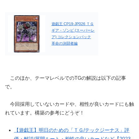
遊戯王 CP19-JP026 ＴＧ
ギア・ゾンビ (スーパーレ
ア) コレクションパック
革命の決闘者編
このほか、テーマレベルでのTGの解説は以下の記事
で。
今回採用していないカードや、相性が良いカードにも触
れています。構築の参考にどうぞ！
【遊戯王】明日のための「ＴＧ/テックジーナス」評
価・解説/展開ルート・相性の良いカードなど【2023